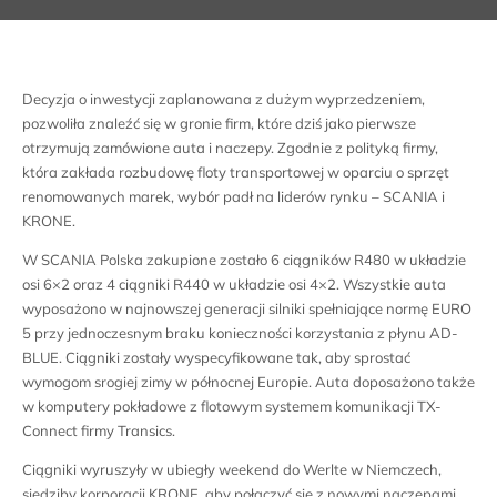
Decyzja o inwestycji zaplanowana z dużym wyprzedzeniem,
pozwoliła znaleźć się w gronie firm, które dziś jako pierwsze
otrzymują zamówione auta i naczepy. Zgodnie z polityką firmy,
która zakłada rozbudowę floty transportowej w oparciu o sprzęt
renomowanych marek, wybór padł na liderów rynku – SCANIA i
KRONE.
W SCANIA Polska zakupione zostało 6 ciągników R480 w układzie
osi 6×2 oraz 4 ciągniki R440 w układzie osi 4×2. Wszystkie auta
wyposażono w najnowszej generacji silniki spełniające normę EURO
5 przy jednoczesnym braku konieczności korzystania z płynu AD-
BLUE. Ciągniki zostały wyspecyfikowane tak, aby sprostać
wymogom srogiej zimy w północnej Europie. Auta doposażono także
w komputery pokładowe z flotowym systemem komunikacji TX-
Connect firmy Transics.
Ciągniki wyruszyły w ubiegły weekend do Werlte w Niemczech,
siedziby korporacji KRONE, aby połączyć się z nowymi naczepami