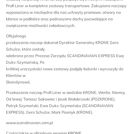
Profi Liner w kompletne zestawy transportowe. Zakupione naczepy
wyposażono w niezbędne dla nas uchwyty promowe, otwory na
kłonice w podłodze oraz podnoszone dachy pozwalające na
zwiększenie możliwości załadowczych.
Oficjalnego
przekazania naczep dokonał Dyrektor Generalny KRONE Gero
Schulze, które zostały
odebrane przez Prezesa Zarządu SCANDINAVIAN EXPRESS Ewę
Duks-Szymańską. Po
krótkiej uroczystości nowe zestawy podjęły ładunki i wyruszyły do
Klientów w
Skandynawii.
Przekazanie naczep Profi Liner w siedzibie KRONE, Werlte, Niemcy.
Od lewej: Tomasz Sakowiec i Jacek Białobrzeski (POZKRONE),
Patryk Szymański, Ewa Duks-Szymańska (SCANDINAVIAN
EXPRESS), Gero Schulze, Mark Posmyk (KRONE).
www.scandinavian.com.pl
Czytaj także w oficjalnym serwisie
KRONE