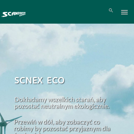
SCNEX ECO
Dokładamy wszelkich starań, aby
pozostać neutralnym ekologicznie.
Przewiń w dół, aby zobaczyć co
robimy by pozostać przyjaznym dla
Pl