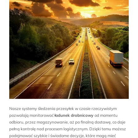
Nasze systemy śledzenia przesyłek w czasie rzeczywistym
pozwalają monitorować
ładunek drobnicowy
od momentu
odbioru, przez magazynowanie, aż po finalną dostawę, co daje
pełną kontrolę nad procesem logistycznym. Dzięki temu możesz
podejmować szybkie i świadome decyzje, które mogą mieć