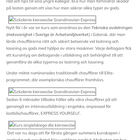
råd och tips till sina yngre kollegor, bl.a hur man förhindrar skador
på lasten genom att visa hur man säkrar olika typer av gods.
Nytt för i år var en kurs som anordnas av den
Tekniska avdelningen
(motsvarighet i Sverige är Arbetsmiljöverket)
i Gdansk, där man
lärde chaufförerna rätt och säkert beteende vid lastning och
lossning av gods med hjälpa av stora maskiner. Varje deltagare fick
ett kursintyg om deltagande i utbildning och behörighet till att
genomföra de olika typerna av lastning och lossning.
Under mötet nominerades traditionellt chaufförer till Elite-
programmet, där exemplariska chaufförer framhävs.
Sedan 6 månader tillbaka håller alla våra chaufförer på att
genomgå en intensivutbildning i engelska, anpassad för
lastbilschaufförer, EXPRESS YOURSELF.
Det var nu dags att för första gången summera kunskapen i
engleska och resultatet blev verkligen positivt. Medveten om hur