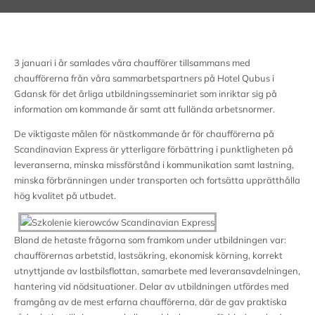
3 januari i år samlades våra chaufförer tillsammans med
chaufförerna från våra sammarbetspartners på Hotel Qubus i
Gdansk för det årliga utbildningsseminariet som inriktar sig på
information om kommande år samt att fullända arbetsnormer.
De viktigaste målen för nästkommande år för chaufförerna på
Scandinavian Express är ytterligare förbättring i punktligheten på
leveranserna, minska missförstånd i kommunikation samt lastning,
minska förbränningen under transporten och fortsätta upprätthålla
hög kvalitet på utbudet.
Bland de hetaste frågorna som framkom under utbildningen var:
chaufförernas arbetstid, lastsäkring, ekonomisk körning, korrekt
utnyttjande av lastbilsflottan, samarbete med leveransavdelningen,
hantering vid nödsituationer. Delar av utbildningen utfördes med
framgång av de mest erfarna chaufförerna, där de gav praktiska