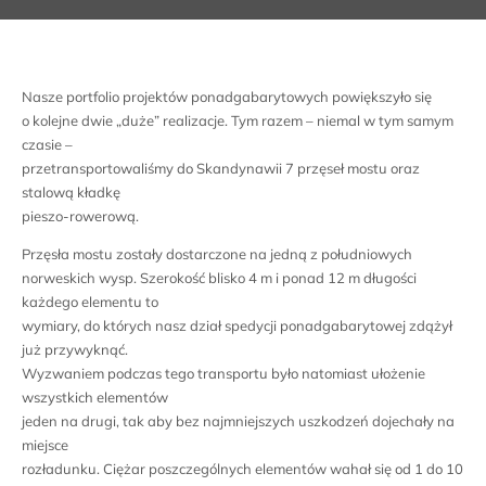
Nasze portfolio projektów ponadgabarytowych powiększyło się
o kolejne dwie „duże” realizacje. Tym razem – niemal w tym samym
czasie –
przetransportowaliśmy do Skandynawii 7 przęseł mostu oraz
stalową kładkę
pieszo-rowerową.
Przęsła mostu zostały dostarczone na jedną z południowych
norweskich wysp. Szerokość blisko 4 m i ponad 12 m długości
każdego elementu to
wymiary, do których nasz dział spedycji ponadgabarytowej zdążył
już przywyknąć.
Wyzwaniem podczas tego transportu było natomiast ułożenie
wszystkich elementów
jeden na drugi, tak aby bez najmniejszych uszkodzeń dojechały na
miejsce
rozładunku. Ciężar poszczególnych elementów wahał się od 1 do 10