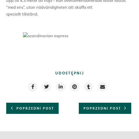
upp till 4,3 meter av höjd – kan överdimensionerade laster lastas
”med ens”, utan nödvändigheten att skaffa ett
speciellt tillstånd.
UDOSTĘPNIJ
POPRZEDNI POST
POPRZEDNI POST