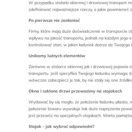
W przypadku stolarki okiennej i drzwiowej transport 
zdefiniować najważniejsze rzeczy, o jakie powinieneś za
Po pierwsze nie zasłaniać
Firmy, które mają duże doświadczenie w transporcie st
wpływu na jakość transportu, jednak na każdym jego et
kontrolować stan, w jakim ładunek dotrze do Twojego k
Unikamy luźnych elementów
Zarówno w stolarce okiennej jak i drzwiowej pojawia
transportu. Jeśli specyfika Twojego ładunku wymaga,
wówczas zabezpiecz je tak, by nie stały się one źródł
Okna i szklane drzwi przewozimy na stojakach
Wydawać by się mogło, że położenie ładunku płasko, 
położenie towaru wywołuje tak duże naprężenia powi
jest przewóz na specjalnych stojakach. Warto pamięta
Stojak – jak wybrać odpowiedni?