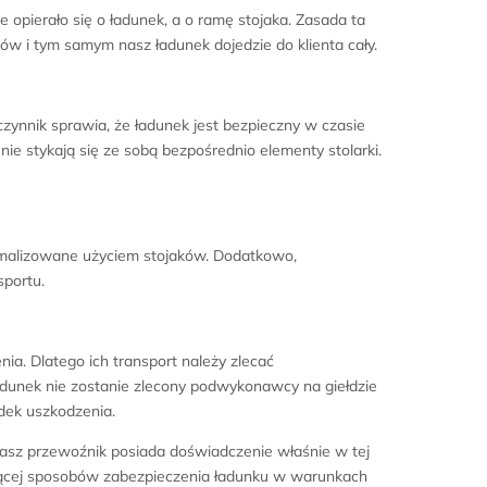
pierało się o ładunek, a o ramę stojaka. Zasada ta
ów i tym samym nasz ładunek dojedzie do klienta cały.
zynnik sprawia, że ładunek jest bezpieczny w czasie
nie stykają się ze sobą bezpośrednio elementy stolarki.
imalizowane użyciem stojaków. Dodatkowo,
sportu.
. Dlatego ich transport należy zlecać
ładunek nie zostanie zlecony podwykonawcy na giełdzie
dek uszkodzenia.
nasz przewoźnik posiada doświadczenie właśnie w tej
czącej sposobów zabezpieczenia ładunku w warunkach