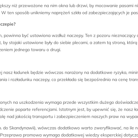
szy niż przewożone na nim okna lub drzwi, by mocowanie pasami nie o
i. W ten sposób unikniemy naprężeń szkła od zabezpieczających je pas
aczepie?
h, powinna być ustawiona wzdłuż naczepy. Ten z pozoru nieznaczący c
 stojaki ustawione były do siebie plecami, a zatem tą stroną, którą 
eniem jednego towaru o drugi.
niej nasz ładunek będzie wówczas narażony na dodatkowe ryzyka, min
ia i rozładunku naczepy, co przekłada się bezpośrednio na cenę tran
żonych na uszkodzenia wymaga przede wszystkim dużego doświadczenia
zenie poparte referencjami. Istotnym jest, by upewnić się, że nasz 
rolę nad jakością transportu i zabezpieczeniem naszych praw na wypa
np. do Skandynawii), wówczas dodatkowo warto zweryfikować, na ile 
mowa. Przeprawa promowa wymaga dodatkowej wiedzy eksperckiej doty