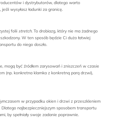
producentów i dystrybutorów, dlatego warto
 jeśli wysyłasz ładunki za granicę.
stej folii
stretch
. To drobiazg, który nie ma żadnego
euszkodzony. W ten sposób będzie Ci dużo łatwiej
ansportu do niego doszło.
ne, mogą być źródłem zarysowań i zniszczeń w czasie
 (np. konkretna klamka z konkretną parą drzwi),
Tymczasem w przypadku okien i drzwi z przeszkleniem
 Dlatego najbezpieczniejszym sposobem transportu
mi, by spełniały swoje zadanie poprawnie.