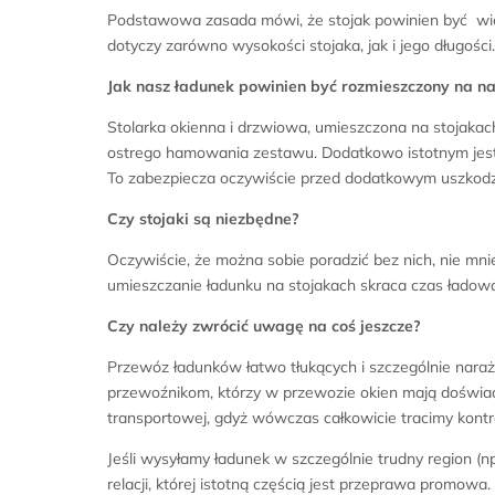
Podstawowa zasada mówi, że stojak powinien być więk
dotyczy zarówno wysokości stojaka, jak i jego długośc
Jak nasz ładunek powinien być rozmieszczony na n
Stolarka okienna i drzwiowa, umieszczona na stojakac
ostrego hamowania zestawu. Dodatkowo istotnym jest, by
To zabezpiecza oczywiście przed dodatkowym uszkodz
Czy stojaki są niezbędne?
Oczywiście, że można sobie poradzić bez nich, nie m
umieszczanie ładunku na stojakach skraca czas ładowan
Czy należy zwrócić uwagę na coś jeszcze?
Przewóz ładunków łatwo tłukących i szczególnie nara
przewoźnikom, którzy w przewozie okien mają doświadc
transportowej, gdyż wówczas całkowicie tracimy kont
Jeśli wysyłamy ładunek w szczególnie trudny region (
relacji, której istotną częścią jest przeprawa pro