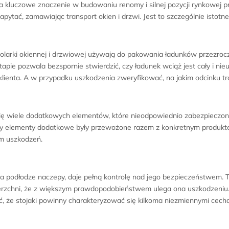
ma kluczowe znaczenie w budowaniu renomy i silnej pozycji rynkowej 
pytać, zamawiając transport okien i drzwi. Jest to szczególnie istotne,
olarki okiennej i drzwiowej używają do pakowania ładunków przezroczy
apie pozwala bezspornie stwierdzić, czy ładunek wciąż jest cały i ni
lienta. A w przypadku uszkodzenia zweryfikować, na jakim odcinku tr
 się wiele dodatkowych elementów, które nieodpowiednio zabezpieczo
 by elementy dodatkowe były przewożone razem z konkretnym produktem
em uszkodzeń.
na podłodze naczepy, daje pełną kontrolę nad jego bezpieczeństwem. 
erzchni, że z większym prawdopodobieństwem ulega ona uszkodzeniu.
ć, że stojaki powinny charakteryzować się kilkoma niezmiennymi cecha