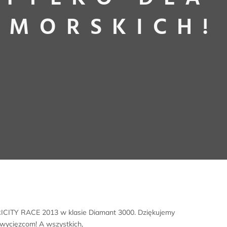
MORSKICH!
u TRICITY RACE 2013 w klasie Diamant 3000. Dziękujemy
zwycięzcom! A wszystkich,