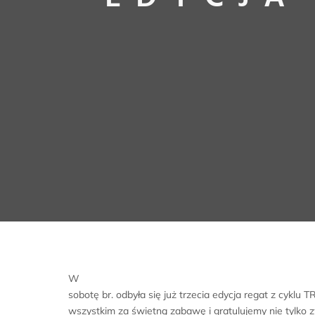
W
sobotę br. odbyła się już trzecia edycja regat z cykl
wszystkim za świetną zabawę i gratulujemy nie tylko 