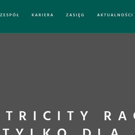
ZESPÓŁ
KARIERA
ZASIĘG
AKTUALNOŚCI
 TRICITY RA
 TYLKO DLA