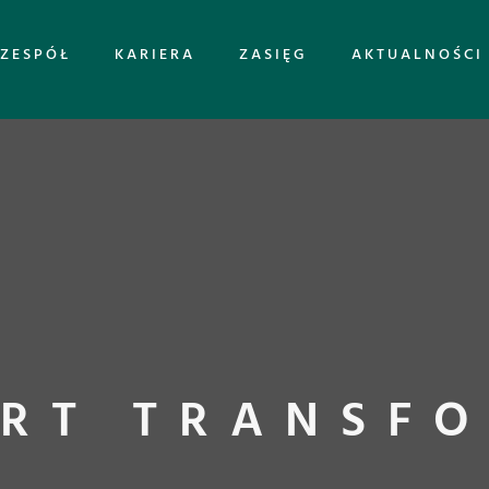
ZESPÓŁ
KARIERA
ZASIĘG
AKTUALNOŚCI
RT TRANSF