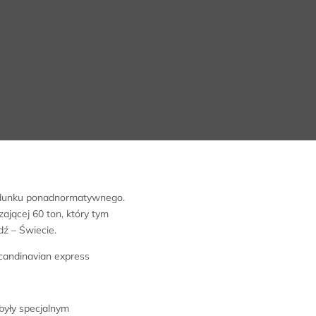
ładunku ponadnormatywnego.
ającej 60 ton, który tym
dź – Świecie.
były specjalnym