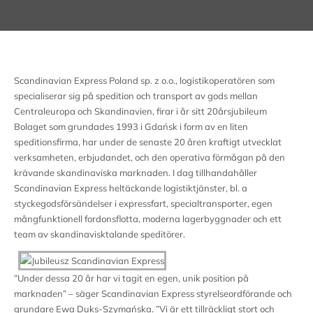
Scandinavian Express Poland sp. z o.o., logistikoperatören som
specialiserar sig på spedition och transport av gods mellan
Centraleuropa och Skandinavien, firar i år sitt 20årsjubileum
Bolaget som grundades 1993 i Gdańsk i form av en liten
speditionsfirma, har under de senaste 20 åren kraftigt utvecklat
verksamheten, erbjudandet, och den operativa förmågan på den
krävande skandinaviska marknaden. I dag tillhandahåller
Scandinavian Express heltäckande logistiktjänster, bl. a
styckegodsförsändelser i expressfart, specialtransporter, egen
mångfunktionell fordonsflotta, moderna lagerbyggnader och ett
team av skandinavisktalande speditörer.
”Under dessa 20 år har vi tagit en egen, unik position på
marknaden” – säger Scandinavian Express styrelseordförande och
grundare Ewa Duks-Szymańska. ”Vi är ett tillräckligt stort och