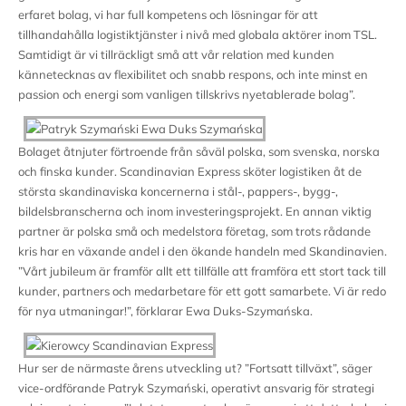
erfaret bolag, vi har full kompetens och lösningar för att
tillhandahålla logistiktjänster i nivå med globala aktörer inom TSL.
Samtidigt är vi tillräckligt små att vår relation med kunden
kännetecknas av flexibilitet och snabb respons, och inte minst en
passion och energi som vanligen tillskrivs nyetablerade bolag”.
Bolaget åtnjuter förtroende från såväl polska, som svenska, norska
och finska kunder. Scandinavian Express sköter logistiken åt de
största skandinaviska koncernerna i stål-, pappers-, bygg-,
bildelsbranscherna och inom investeringsprojekt. En annan viktig
partner är polska små och medelstora företag, som trots rådande
kris har en växande andel i den ökande handeln med Skandinavien.
”Vårt jubileum är framför allt ett tillfälle att framföra ett stort tack till
kunder, partners och medarbetare för ett gott samarbete. Vi är redo
för nya utmaningar!”, förklarar Ewa Duks-Szymańska.
Hur ser de närmaste årens utveckling ut? ”Fortsatt tillväxt”, säger
vice-ordförande Patryk Szymański, operativt ansvarig för strategi