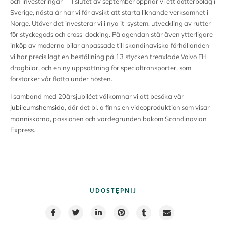
och investeringar – ”I slutet av september öppnar vi ett dotterbolag i
Sverige, nästa år har vi för avsikt att starta liknande verksamhet i
Norge. Utöver det investerar vi i nya it-system, utveckling av rutter
för styckegods och cross-docking. På agendan står även ytterligare
inköp av moderna bilar anpassade till skandinaviska förhållanden-
vi har precis lagt en beställning på 13 stycken treaxlade Volvo FH
dragbilar, och en ny uppsättning för specialtransporter, som
förstärker vår flotta under hösten.
I samband med 20årsjubiléet välkomnar vi att besöka vår
jubileumshemsida
, där det bl. a finns en videoproduktion som visar
människorna, passionen och värdegrunden bakom Scandinavian
Express.
UDOSTĘPNIJ